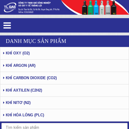
Bình khí Argon 50 lít
DANH MỤC SẢN PHẨM
KHÍ OXY (O2)
KHÍ ARGON (AR)
KHÍ CARBON DIOXIDE (CO2)
KHÍ AXTILEN (C2H2)
KHÍ NITƠ (N2)
KHÍ HÓA LỎNG (PLC)