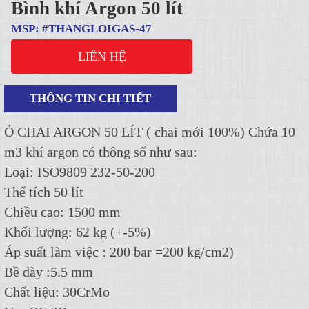
Bình khí Argon 50 lít
MSP: #THANGLOIGAS-47
LIÊN HỆ
THÔNG TIN CHI TIẾT
Ỏ CHAI ARGON 50 LÍT ( chai mới 100%) Chứa 10
m3 khí argon có thông số như sau:
Loại: ISO9809 232-50-200
Thể tích 50 lít
Chiều cao: 1500 mm
Khối lượng: 62 kg (+-5%)
Áp suất làm việc : 200 bar =200 kg/cm2)
Bề dày :5.5 mm
Chất liệu: 30CrMo