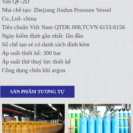
Van QF-2D
Nhà chế tạo: Zhejiang Jindun Pressure Vessel
Co.,Ltd- china
Tiêu chuẩn Việt Nam QTDK 008,TCVN 6153:6156
Ngày kiểm định gần nhất: lần đầu
Số chế tạo sẻ có danh sách đính kèm
Áp suất thiết kế: 300 bar
Áp suất thử thuỷ lực thiết kế
Công dụng chứa khí argon
SẢN PHẨM TƯƠNG TỰ