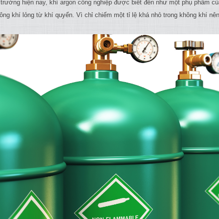
ị trường hiện nay, khí argon công nghiệp được biết đến như một phụ phẩm c
ng khí lỏng từ khí quyển. Vì chỉ chiếm một tỉ lệ khá nhỏ trong không khí nên 