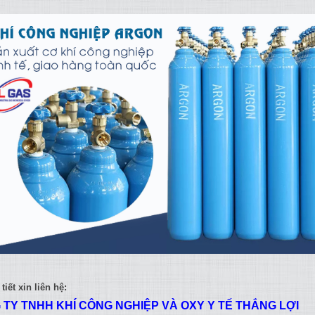
tiết xin liên hệ:
TY TNHH KHÍ CÔNG NGHIỆP VÀ OXY Y TẾ THẮNG LỢI