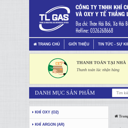
Khí Argon Công Nghiệp Là G
TRANG CHỦ
GIỚI THIỆU
TIN TỨC - SỰ K
THANH TOÁN TẠI NHÀ
Thanh toán lúc nhận hàng
DANH MỤC SẢN PHẨM
KHÍ OXY (O2)
Trang
KHÍ ARGON (AR)