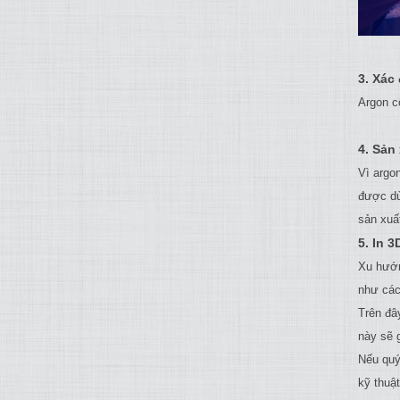
3. Xác
Argon c
4. Sản
Vì argo
được dù
sản xuấ
5. In 3
Xu hướn
như các
Trên đâ
này sẽ 
Nếu quý
kỹ thuậ