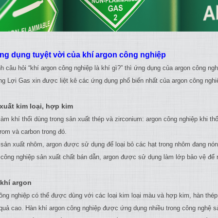
ng dụng tuyệt vời của khí argon công nghiệp
h câu hỏi “khí argon công nghiệp là khí gì?” thì ứng dụng của argon công n
ng Lợi Gas xin được liệt kê các ứng dụng phổ biến nhất của argon công nghi
 xuất kim loại, hợp kim
làm khí thổi dùng trong sản xuất thép và zirconium: argon công nghiệp khi t
rom và carbon trong đó.
 sản xuất nhôm, argon được sử dụng để loại bỏ các hạt trong nhôm đang nón
 công nghiệp sản xuất chất bán dẫn, argon được sử dụng làm lớp bảo vệ để nu
 khí argon
ông nghiệp có thể được dùng với các loại kim loại màu và hợp kim, hàn th
u quả cao. Hàn khí argon công nghiệp được ứng dụng nhiều trong công nghệ s