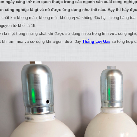
on ngày càng trở nên quen thuộc trong các ngành sản xuất công nghiệp.
on công nghiệp là gì và nó được ứng dụng như thế nào. Vậy thì hãy đọc 
à chất khí không màu, không mùi, không vị và không độc hại. Trong bảng tuầ
guyên tử khối là 18.
on là một trong những chất khí được sử dụng nhiều trong lĩnh vực công nghi
ết khi tìm mua và sử dụng khí argon, dưới đây
Thắng Lợi Gas
sẽ tổng hợp cá