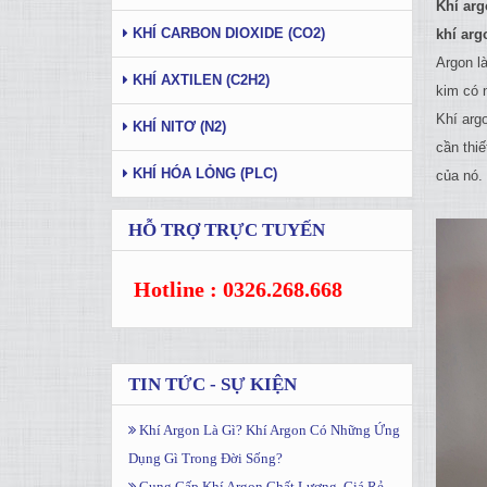
Khí arg
KHÍ CARBON DIOXIDE (CO2)
khí arg
Argon l
KHÍ AXTILEN (C2H2)
kim có n
Khí arg
KHÍ NITƠ (N2)
cần thi
KHÍ HÓA LỎNG (PLC)
của nó.
HỖ TRỢ TRỰC TUYẾN
Hotline : 0326.268.668
TIN TỨC - SỰ KIỆN
Khí Argon Là Gì? Khí Argon Có Những Ứng
Dụng Gì Trong Đời Sống?
Cung Cấp Khí Argon Chất Lượng, Giá Rẻ