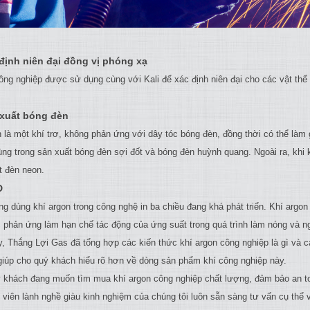
 định niên đại đồng vị phóng xạ
ông nghiệp được sử dụng cùng với Kali để xác định niên đại cho các vật thể c
 xuất bóng đèn
n là một khí trơ, không phản ứng với dây tóc bóng đèn, đồng thời có thể là
ng trong sản xuất bóng đèn sợi đốt và bóng đèn huỳnh quang. Ngoài ra, khi
t đèn neon.
D
g dùng khí argon trong công nghệ in ba chiều đang khá phát triển. Khí argon
 phản ứng làm hạn chế tác động của ứng suất trong quá trình làm nóng và ngu
y, Thắng Lợi Gas đã tổng hợp các kiến thức khí argon công nghiệp là gì và 
giúp cho quý khách hiểu rõ hơn về dòng sản phẩm khí công nghiệp này.
 khách đang muốn tìm mua khí argon công nghiệp chất lượng, đảm bảo an toàn
t viên lành nghề giàu kinh nghiệm của chúng tôi luôn sẵn sàng tư vấn cụ thể