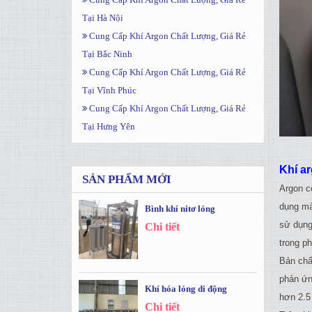
Tại Hà Nội
Cung Cấp Khí Argon Chất Lượng, Giá Rẻ
Tại Bắc Ninh
Cung Cấp Khí Argon Chất Lượng, Giá Rẻ
Tại Vĩnh Phúc
Cung Cấp Khí Argon Chất Lượng, Giá Rẻ
Tại Hưng Yên
Khí ar
SẢN PHẨM MỚI
Argon c
dụng mà
Bình khí nitơ lỏng
sử dụng
Chi tiết
trong p
Bản chấ
phản ứn
Khí hóa lỏng di động
hơn 2.5 
Chi tiết