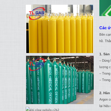
Các ứ
Bên cạn
hồ. Thắ
1. Sản
– Dùng 
lượng c
– Trong
– Trong
2. Hàn
Argon c
lại hiệ