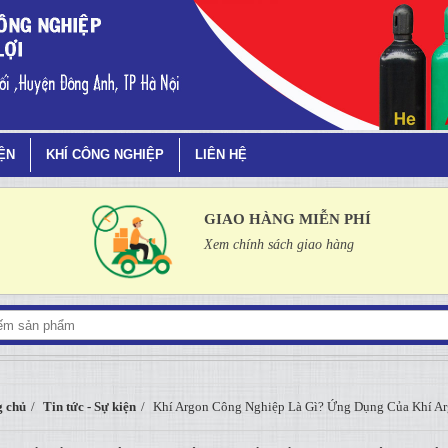
ì? Ứng Dụng Của Khí Argon
IỆN
KHÍ CÔNG NGHIỆP
LIÊN HỆ
GIAO HÀNG MIỄN PHÍ
Xem chính sách giao hàng
 chủ
Tin tức - Sự kiện
Khí Argon Công Nghiệp Là Gì? Ứng Dụng Của Khí A