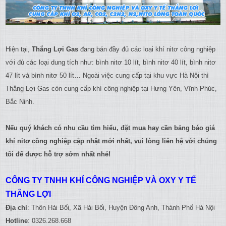
Hiện tại,
Thắng Lợi Gas
đang bán đầy đủ các loại khí nitơ công nghiệp
với đủ các loại dung tích như: bình nitơ 10 lít, bình nitơ 40 lít, bình nitơ
47 lít và bình nitơ 50 lít… Ngoài việc cung cấp tại khu vực Hà Nội thì
Thắng Lợi Gas còn cung cấp khí công nghiệp tại Hưng Yên, Vĩnh Phúc,
Bắc Ninh.
Nếu quý khách có nhu cầu tìm hiểu, đặt mua hay cần bảng báo giá
khí nitơ công nghiệp cập nhật mới nhất, vui lòng liên hệ với chúng
tôi để được hỗ trợ sớm nhất nhé!
CÔNG TY TNHH KHÍ CÔNG NGHIỆP VÀ OXY Y TẾ
THẮNG LỢI
Địa chỉ
: Thôn Hải Bối, Xã Hải Bối, Huyện Đông Anh, Thành Phố Hà Nội
Hotline
: 0326.268.668