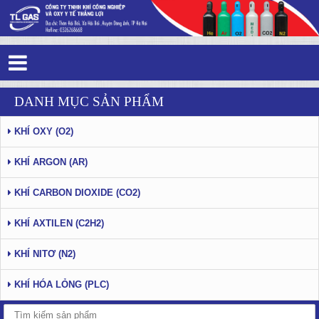
Mua Khí Nitơ Công Nghiệp Ở Đâu Hà
DANH MỤC SẢN PHẨM
Nội Đảm Bảo Chất Lượng?
KHÍ OXY (O2)
KHÍ ARGON (AR)
KHÍ CARBON DIOXIDE (CO2)
KHÍ AXTILEN (C2H2)
KHÍ NITƠ (N2)
KHÍ HÓA LỎNG (PLC)