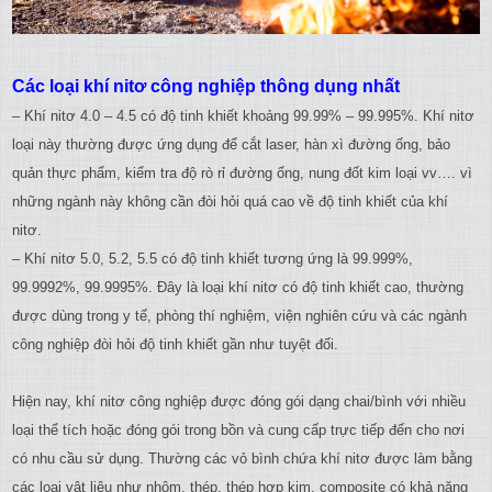
Các loại khí nitơ công nghiệp thông dụng nhất
– Khí nitơ 4.0 – 4.5 có độ tinh khiết khoảng 99.99% – 99.995%. Khí nitơ
loại này thường được ứng dụng để cắt laser, hàn xì đường ống, bảo
quản thực phẩm, kiểm tra độ rò rỉ đường ống, nung đốt kim loại vv…. vì
những ngành này không cần đòi hỏi quá cao về độ tinh khiết của khí
nitơ.
– Khí nitơ 5.0, 5.2, 5.5 có độ tinh khiết tương ứng là 99.999%,
99.9992%, 99.9995%. Đây là loại khí nitơ có độ tinh khiết cao, thường
được dùng trong y tế, phòng thí nghiệm, viện nghiên cứu và các ngành
công nghiệp đòi hỏi độ tinh khiết gần như tuyệt đối.
Hiện nay, khí nitơ công nghiệp được đóng gói dạng chai/bình với nhiều
loại thể tích hoặc đóng gói trong bồn và cung cấp trực tiếp đến cho nơi
có nhu cầu sử dụng. Thường các vỏ bình chứa khí nitơ được làm bằng
các loại vật liệu như nhôm, thép, thép hợp kim, composite có khả năng