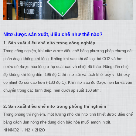
Nitơ được sản xuất, điều chế như thế nào?
1. Sản xuất điều chế nitơ trong công nghiệp
Trong công nghiệp, khí nitơ được điều chế bằng phương pháp chưng cất
phân đoạn không khí lỏng. Không khí sau khi đã loại bỏ CO2 và hơi
nước sẽ được hóa lỏng ở áp suất cao và nhiệt độ thấp. Nâng dần nhiệt
độ không khí lỏng đến -196 độ C thì nitơ sôi và tách khỏi oxy vì khí oxy
có nhiệt độ sôi cao hơn (-183 độ C). Khí nitơ sau đó được nén lại và vận
chuyển trong các bình thép, nén dưới áp suất 150 atm.
2. Sản xuất điều chế nitơ trong phòng thí nghiệm
Trong phòng thí nghiệm, một lượng nhỏ khí nitơ tinh khiết được điều chế
bằng cách đun nóng nhẹ dung dịch bão hòa muối amoni nitrit.
NH4NO2 → N2 + 2H2O