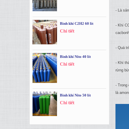
- Là sả
Bình khí C2H2 60 lít
- Khí C
Chi tiết
cacbonhy
- Quá tr
Bình khí Nito 40 lít
- Khí th
Chi tiết
rừng bừ
- Trong
là amon
Bình khí Nito 50 lít
Chi tiết