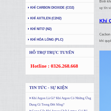
Bình kh
KHÍ CARBON DIOXIDE (CO2)
uy tín 
KHÍ AXTILEN (C2H2)
Khí 
KHÍ NITƠ (N2)
Cacbon d
KHÍ HÓA LỎNG (PLC)
khí quy
HỖ TRỢ TRỰC TUYẾN
Hotline : 0326.268.668
TIN TỨC - SỰ KIỆN
Khí Argon Là Gì? Khí Argon Có Những Ứng
Dụng Gì Trong Đời Sống?
Cung Cấp Khí Argon Chất Lượng, Giá Rẻ