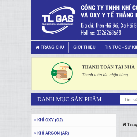
Bình Khí CO2 Công Nghiệp - 
TRANG CHỦ
GIỚI THIỆU
TIN TỨC - SỰ K
THANH TOÁN TẠI NHÀ
Thanh toán lúc nhận hàng
DANH MỤC SẢN PHẨM
KHÍ OXY (O2)
Trang
KHÍ ARGON (AR)