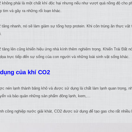
 không phải là một chất khí độc hại nhưng nếu như vượt quá nồng độ cho phé
p tim và gây ra những rối loạn khác.
tăng nhanh, nó sẽ làm giảm sự tổng hợp protein. Khi côn trùng ăn thực vật th
i.
 tăng lên cũng khiến hiệu ứng nhà kính thêm nghiêm trọng. Khiến Trái Đất n
 dọa trực tiếp đến sự sống của con người và những loài sinh vật sống khác.
dụng của khí CO2
c nén lạnh thành băng khô và được sử dụng là chất làm lạnh quan trọng, nh
yển và bảo quản những sản phẩm đông lạnh, kem,…
nh công nghiệp nước giải khát, CO2 được sử dụng để tạo gas cho rất nhiều 