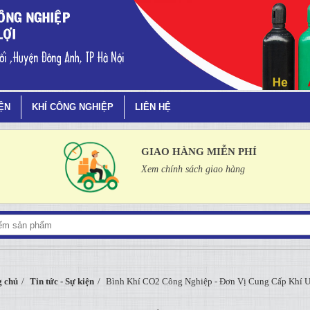
Đơn Vị Cung Cấp Khí Uy Tín
IỆN
KHÍ CÔNG NGHIỆP
LIÊN HỆ
GIAO HÀNG MIỄN PHÍ
Xem chính sách giao hàng
 chủ
Tin tức - Sự kiện
Bình Khí CO2 Công Nghiệp - Đơn Vị Cung Cấp Khí U