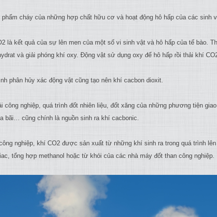
n phẩm cháy của những hợp chất hữu cơ và hoạt động hô hấp của các sinh vậ
O2 là kết quả của sự lên men của một số vi sinh vật và hô hấp của tế bào. 
drat và giải phóng khí oxy. Động vật sử dụng oxy để hô hấp rồi thải khí CO2
ình phân hủy xác động vật cũng tạo nên khí cacbon dioxit.
ải công nghiệp, quá trình đốt nhiên liệu, đốt xăng của những phương tiện giao
a bãi… cũng chính là nguồn sinh ra khí cacbonic.
 công nghiệp, khí CO2 được sản xuất từ những khí sinh ra trong quá trình lê
iac, tổng hợp methanol hoặc từ khói của các nhà máy đốt than công nghiệp.