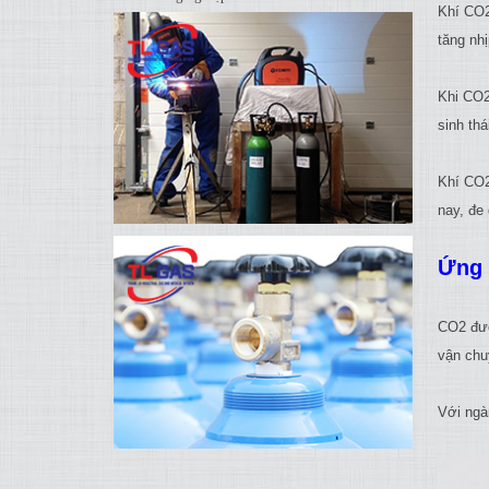
Khí CO2
tăng nhị
Khi CO2 
sinh thá
Khí CO2
nay, đe
Ứng 
CO2 đượ
vận chu
Với ngà