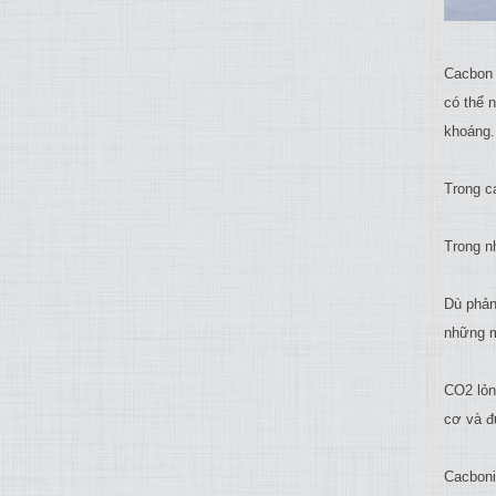
Cacbon 
có thể 
khoáng.
Trong c
Trong n
Dù phản
những m
CO2 lỏn
cơ và đ
Cacboni