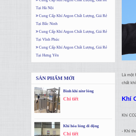
Tại Hà Nội
Cung Cấp Khí Argon Chất Lượng, Giá Rẻ
Tại Bắc Ninh
Cung Cấp Khí Argon Chất Lượng, Giá Rẻ
Tại Vĩnh Phúc
Cung Cấp Khí Argon Chất Lượng, Giá Rẻ
Tại Hưng Yên
Là một 
SẢN PHẨM MỚI
chất kh
Bình khí nitơ lỏng
Khí 
Chi tiết
Khí CO2
Khí hóa lỏng di động
- Khí th
Chi tiết