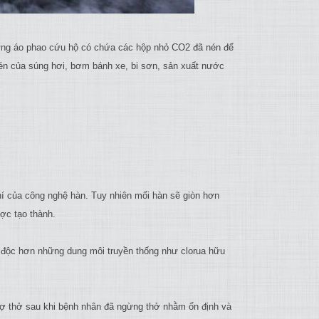
hững áo phao cứu hộ có chứa các hộp nhỏ CO2 đã nén để
én của súng hơi, bơm bánh xe, bi sơn, sản xuất nước
í của công nghệ hàn. Tuy nhiên mối hàn sẽ giòn hơn
ược tạo thành.
ít độc hơn những dung môi truyền thống như clorua hữu
rợ thở sau khi bệnh nhân đã ngừng thở nhằm ổn định và