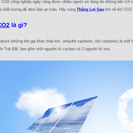
í CO2 công nghiệp ngày càng được nhiều người sử dụng do những tiện ích m
và chất lượng để đảm bảo an toàn. Hãy cùng
Thắng Lợi Gas
tìm về khí CO2 c
CO2
là gì?
ioxit (những tên gọi khác thán khí, anhydrit cacbonic, khí cacbonic) là một 
ển Trái Đất, bao gồm một nguyên tử cacbon và 2 nguyên tử oxy.