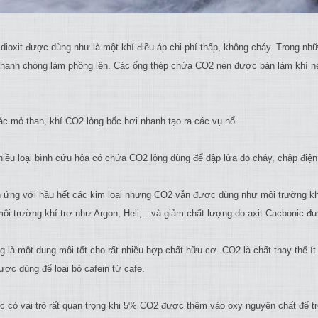
dioxit được dùng như là một khí điều áp chi phí thấp, không cháy. Trong n
nhanh chóng làm phồng lên. Các ống thép chứa CO2 nén được bán làm khí n
ác mỏ than, khí CO2 lỏng bốc hơi nhanh tạo ra các vụ nổ.
hiều loại bình cứu hỏa có chứa CO2 lỏng dùng để dập lửa do cháy, chập điện
 ứng với hầu hết các kim loại nhưng CO2 vẫn được dùng như môi trường kh
ôi trường khí trơ như Argon, Heli,…và giảm chất lượng do axit Cacbonic đ
g là một dung môi tốt cho rất nhiều hợp chất hữu cơ. CO2 là chất thay thế 
ược dùng để loại bỏ cafein từ cafe.
c có vai trò rất quan trọng khi 5% CO2 được thêm vào oxy nguyên chất để t