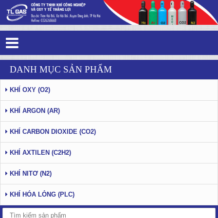
Tag 0 - 86: Oxy y tế là gì
DANH MỤC SẢN PHẨM
KHÍ OXY (O2)
KHÍ ARGON (AR)
KHÍ CARBON DIOXIDE (CO2)
KHÍ AXTILEN (C2H2)
KHÍ NITƠ (N2)
KHÍ HÓA LỎNG (PLC)