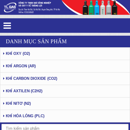
Tag 1 - 63: khí Argon
DANH MỤC SẢN PHẨM
KHÍ OXY (O2)
KHÍ ARGON (AR)
KHÍ CARBON DIOXIDE (CO2)
KHÍ AXTILEN (C2H2)
KHÍ NITƠ (N2)
KHÍ HÓA LỎNG (PLC)