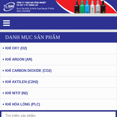
Tag 1 - 90: Cung cấp khí Argon chất
DANH MỤC SẢN PHẨM
lượng giá rẻ tại Hà Nội
KHÍ OXY (O2)
KHÍ ARGON (AR)
KHÍ CARBON DIOXIDE (CO2)
KHÍ AXTILEN (C2H2)
KHÍ NITƠ (N2)
KHÍ HÓA LỎNG (PLC)