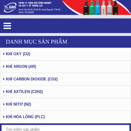
Tag 2 - 38: khí carbon dioxide
DANH MỤC SẢN PHẨM
KHÍ OXY (O2)
KHÍ ARGON (AR)
KHÍ CARBON DIOXIDE (CO2)
KHÍ AXTILEN (C2H2)
KHÍ NITƠ (N2)
KHÍ HÓA LỎNG (PLC)