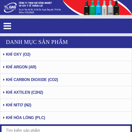
Tag 3 - 11: Ứng dụng khí CO2 tinh
DANH MỤC SẢN PHẨM
khiết trong y học
KHÍ OXY (O2)
KHÍ ARGON (AR)
KHÍ CARBON DIOXIDE (CO2)
KHÍ AXTILEN (C2H2)
KHÍ NITƠ (N2)
KHÍ HÓA LỎNG (PLC)