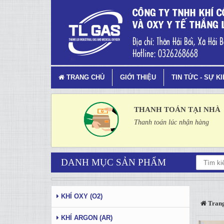
Tag 3 - 86: Oxy thở
TRANG CHỦ
GIỚI THIỆU
TIN TỨC - SỰ K
THANH TOÁN TẠI NHÀ
Thanh toán lúc nhận hàng
DANH MỤC SẢN PHẨM
KHÍ OXY (O2)
Trang
KHÍ ARGON (AR)