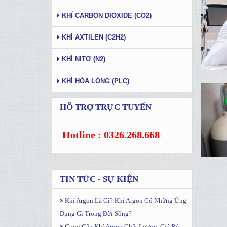
KHÍ CARBON DIOXIDE (CO2)
KHÍ AXTILEN (C2H2)
KHÍ NITƠ (N2)
KHÍ HÓA LỎNG (PLC)
HỖ TRỢ TRỰC TUYẾN
Hotline : 0326.268.668
TIN TỨC - SỰ KIỆN
Khí Argon Là Gì? Khí Argon Có Những Ứng
Dụng Gì Trong Đời Sống?
Cung Cấp Khí Argon Chất Lượng, Giá Rẻ