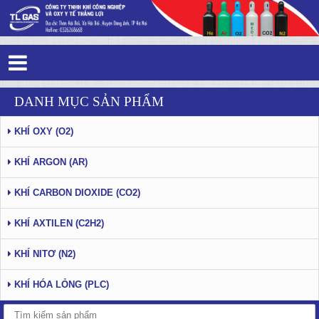
Tag 4 - 86: Oxy thở và oxy công nghiệp
DANH MỤC SẢN PHẨM
KHÍ OXY (O2)
KHÍ ARGON (AR)
KHÍ CARBON DIOXIDE (CO2)
KHÍ AXTILEN (C2H2)
KHÍ NITƠ (N2)
KHÍ HÓA LỎNG (PLC)