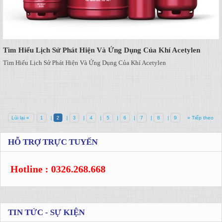
Tìm Hiểu Lịch Sử Phát Hiện Và Ứng Dụng Của Khí Acetylen
Tìm Hiểu Lịch Sử Phát Hiện Và Ứng Dụng Của Khí Acetylen
Lùi lại «
1
|
2
|
3
|
4
|
5
|
6
|
7
|
8
|
9
» Tiếp theo
HỖ TRỢ TRỰC TUYẾN
Hotline : 0326.268.668
TIN TỨC - SỰ KIỆN