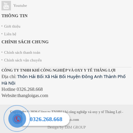
Youtube
THÔNG TIN
Giới thiệu
Liên hệ
CHÍNH SÁCH CHUNG
Chính sách thanh toán
Chính sách vận chuyển
CÔNG TY TNHH KHÍ CÔNG NGHIỆP VÀ OXY Y TẾ THẮNG LỢI
Thôn Hải Bối Xã Hải Bối Huyện Đông Anh Thành Phố
Địa chỉ:
Hà Nội
Hotline 0326.268.668
Website:thangloigas.com
Copyright © 2026
Công ty TNHH khí công nghiệp và oxy y tế Thắng Lợi
-
0326.268.668
thangloigas.com
Design by
DIM GROUP