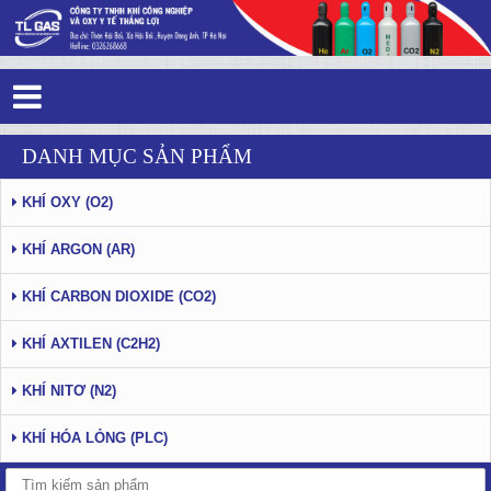
Tag 5 - 73: Thắng Lợi Gas - Trang 2
DANH MỤC SẢN PHẨM
KHÍ OXY (O2)
KHÍ ARGON (AR)
KHÍ CARBON DIOXIDE (CO2)
KHÍ AXTILEN (C2H2)
KHÍ NITƠ (N2)
KHÍ HÓA LỎNG (PLC)