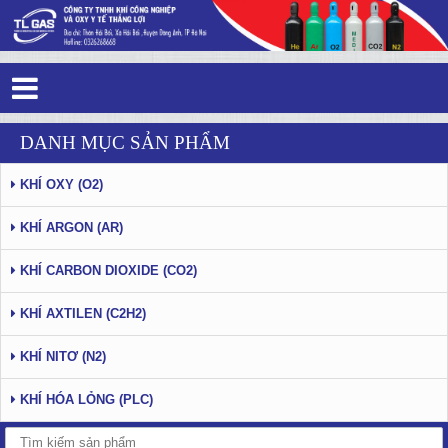
Tag 6 - 30: Mua khí argon công nghiệp
DANH MỤC SẢN PHẨM
ở đâu
KHÍ OXY (O2)
KHÍ ARGON (AR)
KHÍ CARBON DIOXIDE (CO2)
KHÍ AXTILEN (C2H2)
KHÍ NITƠ (N2)
KHÍ HÓA LỎNG (PLC)