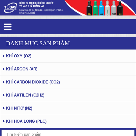
Tag 6 - 84: Tính oxi hóa của nitơ
DANH MỤC SẢN PHẨM
KHÍ OXY (O2)
KHÍ ARGON (AR)
KHÍ CARBON DIOXIDE (CO2)
KHÍ AXTILEN (C2H2)
KHÍ NITƠ (N2)
KHÍ HÓA LỎNG (PLC)