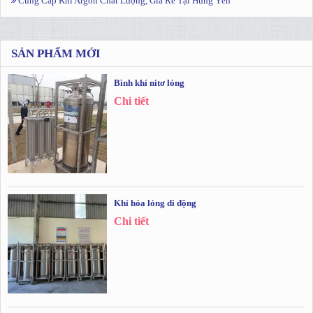
Cung Cấp Khí Argon Chất Lượng, Giá Rẻ Tại Hưng Yên
SẢN PHẨM MỚI
Bình khí nitơ lỏng
Chi tiết
Khí hóa lỏng di động
Chi tiết