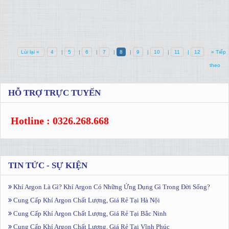
Lùi lại «
4
|
5
|
6
|
7
|
8
|
9
|
10
|
11
|
12
» Tiếp
theo
HỖ TRỢ TRỰC TUYẾN
Hotline : 0326.268.668
TIN TỨC - SỰ KIỆN
Khí Argon Là Gì? Khí Argon Có Những Ứng Dụng Gì Trong Đời Sống?
Cung Cấp Khí Argon Chất Lượng, Giá Rẻ Tại Hà Nội
Cung Cấp Khí Argon Chất Lượng, Giá Rẻ Tại Bắc Ninh
Cung Cấp Khí Argon Chất Lượng, Giá Rẻ Tại Vĩnh Phúc