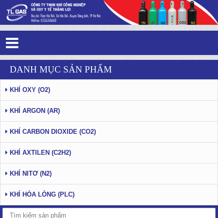
Tin tức - Sự kiện - Trang 8
DANH MỤC SẢN PHẨM
KHÍ OXY (O2)
KHÍ ARGON (AR)
KHÍ CARBON DIOXIDE (CO2)
KHÍ AXTILEN (C2H2)
KHÍ NITƠ (N2)
KHÍ HÓA LỎNG (PLC)