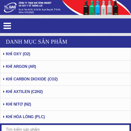
Tin tức - Sự kiện - Trang 9
DANH MỤC SẢN PHẨM
KHÍ OXY (O2)
KHÍ ARGON (AR)
KHÍ CARBON DIOXIDE (CO2)
KHÍ AXTILEN (C2H2)
KHÍ NITƠ (N2)
KHÍ HÓA LỎNG (PLC)