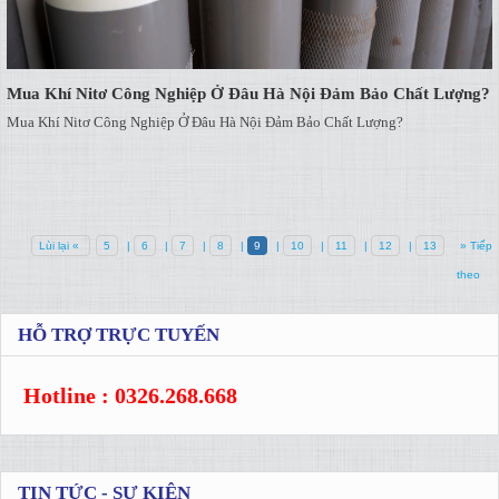
Mua Khí Nitơ Công Nghiệp Ở Đâu Hà Nội Đảm Bảo Chất Lượng?
Mua Khí Nitơ Công Nghiệp Ở Đâu Hà Nội Đảm Bảo Chất Lượng?
Lùi lại «
5
|
6
|
7
|
8
|
9
|
10
|
11
|
12
|
13
» Tiếp
theo
HỖ TRỢ TRỰC TUYẾN
Hotline : 0326.268.668
TIN TỨC - SỰ KIỆN