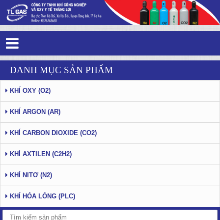
Tin tức - Sự kiện - Trang 10
DANH MỤC SẢN PHẨM
KHÍ OXY (O2)
KHÍ ARGON (AR)
KHÍ CARBON DIOXIDE (CO2)
KHÍ AXTILEN (C2H2)
KHÍ NITƠ (N2)
KHÍ HÓA LỎNG (PLC)