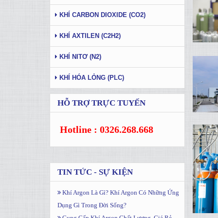
KHÍ CARBON DIOXIDE (CO2)
KHÍ AXTILEN (C2H2)
KHÍ NITƠ (N2)
KHÍ HÓA LỎNG (PLC)
HỖ TRỢ TRỰC TUYẾN
Hotline : 0326.268.668
TIN TỨC - SỰ KIỆN
Khí Argon Là Gì? Khí Argon Có Những Ứng
Dụng Gì Trong Đời Sống?
Cung Cấp Khí Argon Chất Lượng, Giá Rẻ