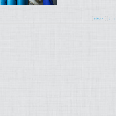
Lùi lại «
2
|