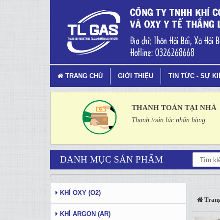
Tin tức - Sự kiện - Trang 6
TRANG CHỦ
GIỚI THIỆU
TIN TỨC - SỰ K
THANH TOÁN TẠI NHÀ
Thanh toán lúc nhận hàng
DANH MỤC SẢN PHẨM
KHÍ OXY (O2)
Trang
KHÍ ARGON (AR)