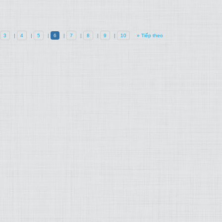
3
|
4
|
5
|
6
|
7
|
8
|
9
|
10
» Tiếp theo