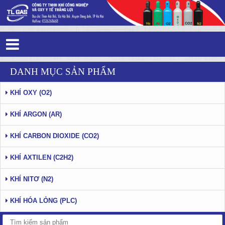
Tag 1 - 42: Thắng Lợi Gas
DANH MỤC SẢN PHẨM
KHÍ OXY (O2)
KHÍ ARGON (AR)
KHÍ CARBON DIOXIDE (CO2)
KHÍ AXTILEN (C2H2)
KHÍ NITƠ (N2)
KHÍ HÓA LỎNG (PLC)