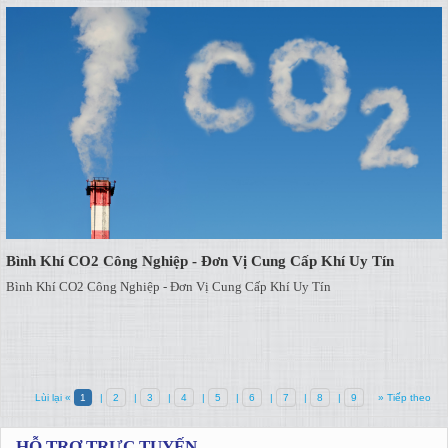
Bình Khí CO2 Công Nghiệp - Đơn Vị Cung Cấp Khí Uy Tín
Bình Khí CO2 Công Nghiệp - Đơn Vị Cung Cấp Khí Uy Tín
Lùi lại «
1
|
2
|
3
|
4
|
5
|
6
|
7
|
8
|
9
» Tiếp theo
HỖ TRỢ TRỰC TUYẾN