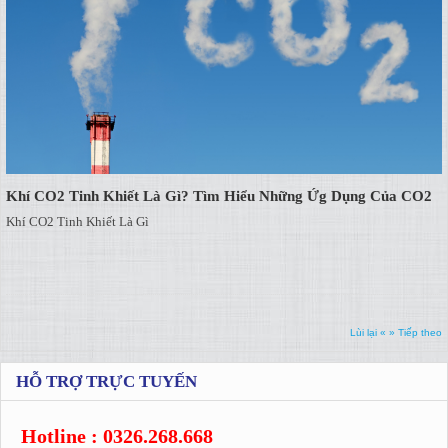
Khí CO2 Tinh Khiết Là Gì? Tìm Hiểu Những Ứg Dụng Của CO2
Khí CO2 Tinh Khiết Là Gì
Lùi lại «
» Tiếp theo
HỖ TRỢ TRỰC TUYẾN
Hotline : 0326.268.668