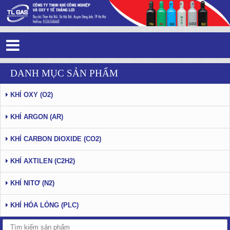
Tag 2 - 39: Ứng dụng của CO2
DANH MỤC SẢN PHẨM
KHÍ OXY (O2)
KHÍ ARGON (AR)
KHÍ CARBON DIOXIDE (CO2)
KHÍ AXTILEN (C2H2)
KHÍ NITƠ (N2)
KHÍ HÓA LỎNG (PLC)