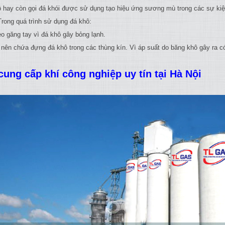
ô hay còn gọi đá khói được sử dụng tạo hiệu ứng sương mù trong các sự ki
Trong quá trình sử dụng đá khô:
eo găng tay vì đá khô gây bỏng lạnh.
 nên chứa đựng đá khô trong các thùng kín. Vì áp suất do băng khô gây ra có
cung cấp khí công nghiệp uy tín tại Hà Nội