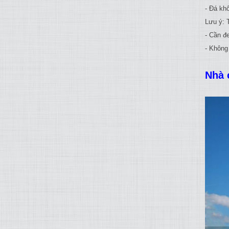
- Đá kh
Lưu ý: 
- Cần đ
- Không
Nhà 