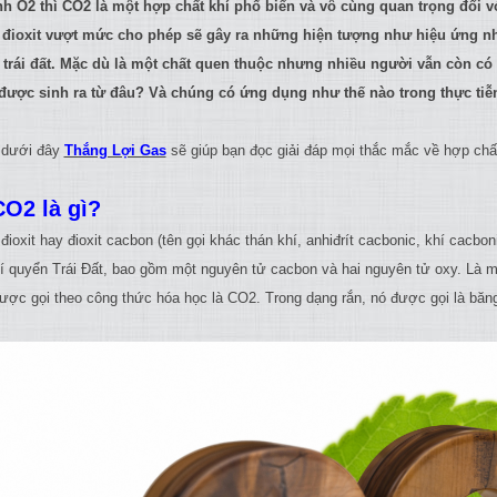
h O2 thì CO2 là một hợp chất khí phổ biến và vô cùng quan trọng đối v
đioxit vượt mức cho phép sẽ gây ra những hiện tượng như hiệu ứng nhà
n trái đất. Mặc dù là một chất quen thuộc nhưng nhiều người vẫn còn có
ược sinh ra từ đâu? Và chúng có ứng dụng như thế nào trong thực tiễ
t dưới đây
Thắng Lợi Gas
sẽ giúp bạn đọc giải đáp mọi thắc mắc về hợp chất
 CO2 là gì?
ioxit hay đioxit cacbon (tên gọi khác thán khí, anhiđrít cacbonic, khí cacbo
hí quyển Trái Đất, bao gồm một nguyên tử cacbon và hai nguyên tử oxy. Là m
ược gọi theo công thức hóa học là CO2. Trong dạng rắn, nó được gọi là băn