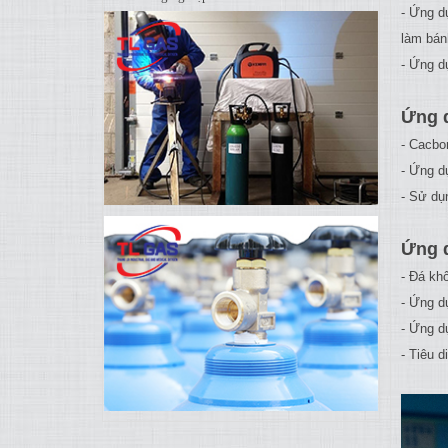
- Ứng d
làm bán
- Ứng d
Ứng 
- Cacbo
- Ứng d
- Sử dụ
Ứng d
- Đá khô
- Ứng d
- Ứng d
- Tiêu d