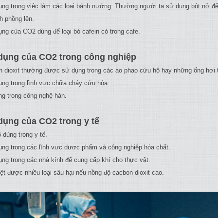
ụng trong việc làm các loại bánh nướng: Thường người ta sử dụng bột nở để
h phồng lên.
ụng của CO2 dùng để loại bỏ cafein có trong cafe.
dụng của CO2 trong công nghiệp
n dioxit thường được sử dụng trong các áo phao cứu hộ hay những ống hơi t
ụng trong lĩnh vực chữa cháy cứu hỏa.
ng trong công nghệ hàn.
ụng của CO2 trong y tế
 dùng trong y tế.
ụng trong các lĩnh vực dược phẩm và công nghiệp hóa chất.
ụng trong các nhà kính để cung cấp khí cho thực vật.
iệt được nhiều loại sâu hại nếu nồng độ cacbon dioxit cao.