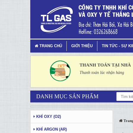
Khí CO2 Là Gì? Ứng Dụng C
TRANG CHỦ
GIỚI THIỆU
TIN TỨC - SỰ K
THANH TOÁN TẠI NHÀ
Thanh toán lúc nhận hàng
DANH MỤC SẢN PHẨM
KHÍ OXY (O2)
Trang
KHÍ ARGON (AR)