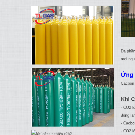
Đa phần 
mọi ngườ
Ứng 
Cacbon 
Khí 
- CO2 l
đông lạ
- Cacbo
- CO2 l