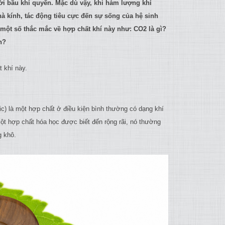
ới bầu khí quyển. Mặc dù vậy, khi hàm lượng khí
 kính, tác động tiêu cực đến sự sống của hệ sinh
 một số thắc mắc về hợp chất khí này như: CO2 là gì?
n?
 khí này.
nic) là một hợp chất ở điều kiện bình thường có dạng khí
ột hợp chất hóa học được biết đến rộng rãi, nó thường
g khô.