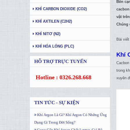
Bên cạn
KHÍ CARBON DIOXIDE (CO2)
cacbon 
vật trê
KHÍ AXTILEN (C2H2)
Chúng đ
KHÍ NITƠ (N2)
Bài viế
KHÍ HÓA LỎNG (PLC)
Khí
HỖ TRỢ TRỰC TUYẾN
Cacbon đ
trong k
Hotline : 0326.268.668
xuyên đ
TIN TỨC - SỰ KIỆN
Khí Argon Là Gì? Khí Argon Có Những Ứng
Dụng Gì Trong Đời Sống?
Cung Cấp Khí Argon Chất Lượng, Giá Rẻ