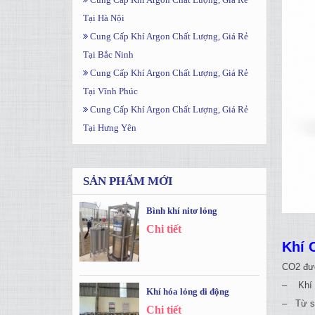
Tại Hà Nội
Cung Cấp Khí Argon Chất Lượng, Giá Rẻ
Tại Bắc Ninh
Cung Cấp Khí Argon Chất Lượng, Giá Rẻ
Tại Vĩnh Phúc
Cung Cấp Khí Argon Chất Lượng, Giá Rẻ
Tại Hưng Yên
SẢN PHẨM MỚI
Bình khí nitơ lỏng
Chi tiết
Khí 
CO2 đượ
– Khí C
Khí hóa lỏng di động
– Từ sự
Chi tiết