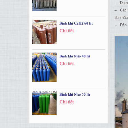
– Do nú
– Các ho
đun nấu 
Bình khí C2H2 60 lít
– Dân s
Chi tiết
Bình khí Nito 40 lít
Chi tiết
Bình khí Nito 50 lít
Chi tiết