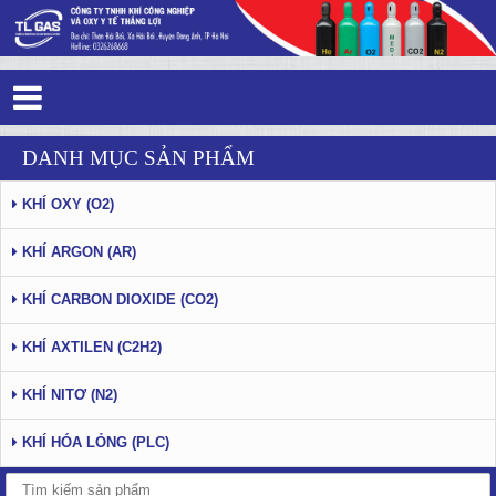
Tag 7 - 39: Ứng dụng của CO2 trong y
DANH MỤC SẢN PHẨM
tế
KHÍ OXY (O2)
KHÍ ARGON (AR)
KHÍ CARBON DIOXIDE (CO2)
KHÍ AXTILEN (C2H2)
KHÍ NITƠ (N2)
KHÍ HÓA LỎNG (PLC)