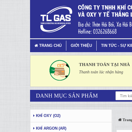
Tag 6 - 39: Ứng dụng của CO2
TRANG CHỦ
GIỚI THIỆU
TIN TỨC - SỰ K
THANH TOÁN TẠI NHÀ
Thanh toán lúc nhận hàng
DANH MỤC SẢN PHẨM
KHÍ OXY (O2)
Trang
KHÍ ARGON (AR)