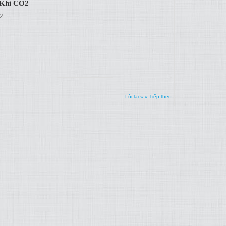
 Khí CO2
2
Lùi lại «
» Tiếp theo