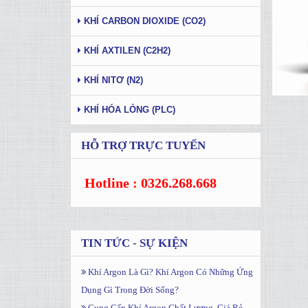
KHÍ CARBON DIOXIDE (CO2)
KHÍ AXTILEN (C2H2)
KHÍ NITƠ (N2)
KHÍ HÓA LỎNG (PLC)
HỖ TRỢ TRỰC TUYẾN
Hotline : 0326.268.668
TIN TỨC - SỰ KIỆN
Khí Argon Là Gì? Khí Argon Có Những Ứng
Dụng Gì Trong Đời Sống?
Cung Cấp Khí Argon Chất Lượng, Giá Rẻ