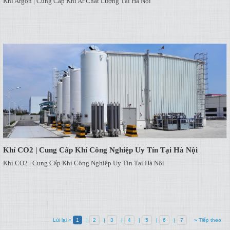
Khí Argon | Cung Cấp Khí Ar Chất Lượng Tại Hà Nội
Khí CO2 | Cung Cấp Khí Công Nghiệp Uy Tín Tại Hà Nội
Khí CO2 | Cung Cấp Khí Công Nghiệp Uy Tín Tại Hà Nội
Lùi lại «
1
|
2
|
3
|
4
|
5
|
6
|
7
» Tiếp theo