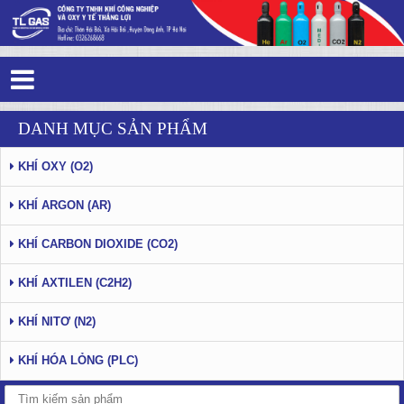
Tag 4 - 39: khí công nghiệp
DANH MỤC SẢN PHẨM
KHÍ OXY (O2)
KHÍ ARGON (AR)
KHÍ CARBON DIOXIDE (CO2)
KHÍ AXTILEN (C2H2)
KHÍ NITƠ (N2)
KHÍ HÓA LỎNG (PLC)