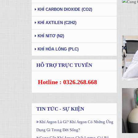
KHÍ CARBON DIOXIDE (CO2)
KHÍ AXTILEN (C2H2)
KHÍ NITƠ (N2)
KHÍ HÓA LỎNG (PLC)
HỖ TRỢ TRỰC TUYẾN
Hotline : 0326.268.668
TIN TỨC - SỰ KIỆN
Khí Argon Là Gì? Khí Argon Có Những Ứng
Dụng Gì Trong Đời Sống?
Cung Cấp Khí Argon Chất Lượng, Giá Rẻ