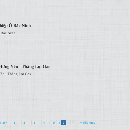
hiệp Ở Bắc Ninh
 Bắc Ninh
Hưng Yên - Thắng Lợi Gas
ên - Thắng Lợi Gas
i lại «
1
|
2
|
3
|
4
|
5
|
6
|
7
» Tiếp theo