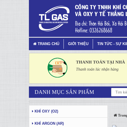
Tag 8 - 83: khí công nghiệp - T
TRANG CHỦ
GIỚI THIỆU
TIN TỨC - SỰ K
THANH TOÁN TẠI NHÀ
Thanh toán lúc nhận hàng
DANH MỤC SẢN PHẨM
KHÍ OXY (O2)
Trang
KHÍ ARGON (AR)