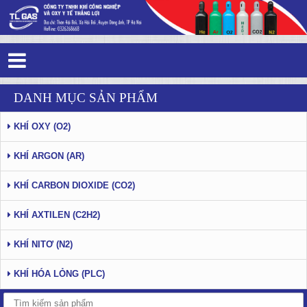
Tag 8 - 83: khí công nghiệp - Trang 3
DANH MỤC SẢN PHẨM
KHÍ OXY (O2)
KHÍ ARGON (AR)
KHÍ CARBON DIOXIDE (CO2)
KHÍ AXTILEN (C2H2)
KHÍ NITƠ (N2)
KHÍ HÓA LỎNG (PLC)