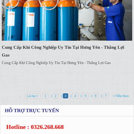
Cung Cấp Khí Công Nghiệp Uy Tín Tại Hưng Yên - Thắng Lợi
Gas
Cung Cấp Khí Công Nghiệp Uy Tín Tại Hưng Yên - Thắng Lợi Gas
Lùi lại «
1
|
2
|
3
|
4
|
5
|
6
|
7
» Tiếp theo
HỖ TRỢ TRỰC TUYẾN
Hotline : 0326.268.668