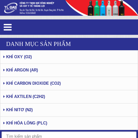
Tag 0 - 63: Ứng dụng của khí Argon
DANH MỤC SẢN PHẨM
KHÍ OXY (O2)
KHÍ ARGON (AR)
KHÍ CARBON DIOXIDE (CO2)
KHÍ AXTILEN (C2H2)
KHÍ NITƠ (N2)
KHÍ HÓA LỎNG (PLC)