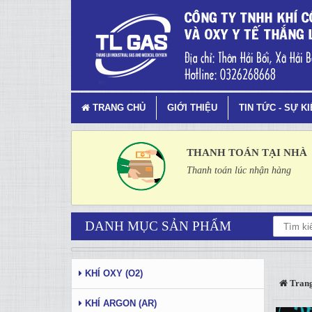
Tag 3 - 56: khí công nghiệp - T
TRANG CHỦ
GIỚI THIỆU
TIN TỨC - SỰ K
THANH TOÁN TẠI NHÀ
Thanh toán lúc nhận hàng
DANH MỤC SẢN PHẨM
KHÍ OXY (O2)
Trang
KHÍ ARGON (AR)