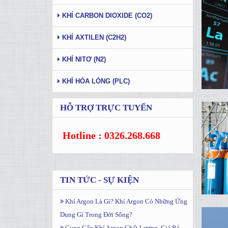
KHÍ CARBON DIOXIDE (CO2)
KHÍ AXTILEN (C2H2)
KHÍ NITƠ (N2)
KHÍ HÓA LỎNG (PLC)
HỖ TRỢ TRỰC TUYẾN
Hotline : 0326.268.668
TIN TỨC - SỰ KIỆN
Khí Argon Là Gì? Khí Argon Có Những Ứng
Dụng Gì Trong Đời Sống?
Cung Cấp Khí Argon Chất Lượng, Giá Rẻ