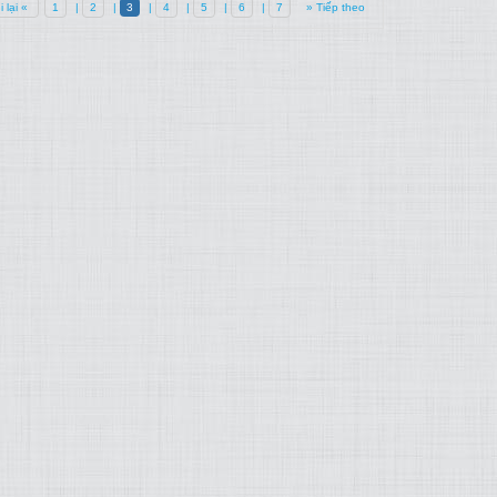
i lại «
1
|
2
|
3
|
4
|
5
|
6
|
7
» Tiếp theo