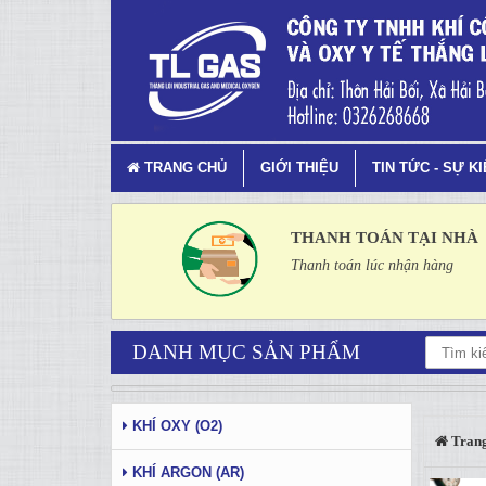
Tag 4 - 54: Thắng Lợi Gas - Tr
TRANG CHỦ
GIỚI THIỆU
TIN TỨC - SỰ K
THANH TOÁN TẠI NHÀ
Thanh toán lúc nhận hàng
DANH MỤC SẢN PHẨM
KHÍ OXY (O2)
Trang
KHÍ ARGON (AR)