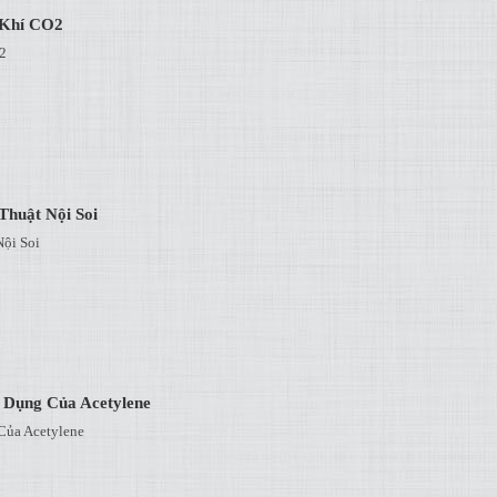
 Khí CO2
2
huật Nội Soi
ội Soi
 Dụng Của Acetylene
Của Acetylene