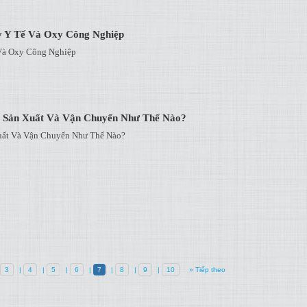
y Y Tế Và Oxy Công Nghiệp
Và Oxy Công Nghiệp
c Sản Xuất Và Vận Chuyển Như Thế Nào?
uất Và Vận Chuyển Như Thế Nào?
3
|
4
|
5
|
6
|
7
|
8
|
9
|
10
» Tiếp theo