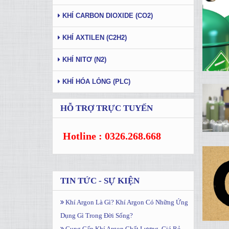
KHÍ CARBON DIOXIDE (CO2)
KHÍ AXTILEN (C2H2)
KHÍ NITƠ (N2)
KHÍ HÓA LỎNG (PLC)
HỖ TRỢ TRỰC TUYẾN
Hotline : 0326.268.668
TIN TỨC - SỰ KIỆN
Khí Argon Là Gì? Khí Argon Có Những Ứng
Dụng Gì Trong Đời Sống?
Cung Cấp Khí Argon Chất Lượng, Giá Rẻ