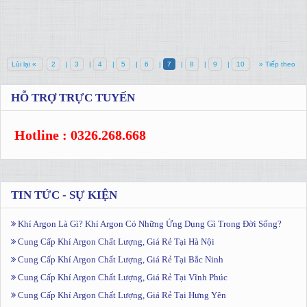
Lùi lại «
2
|
3
|
4
|
5
|
6
|
7
|
8
|
9
|
10
» Tiếp theo
HỖ TRỢ TRỰC TUYẾN
Hotline : 0326.268.668
TIN TỨC - SỰ KIỆN
Khí Argon Là Gì? Khí Argon Có Những Ứng Dụng Gì Trong Đời Sống?
Cung Cấp Khí Argon Chất Lượng, Giá Rẻ Tại Hà Nội
Cung Cấp Khí Argon Chất Lượng, Giá Rẻ Tại Bắc Ninh
Cung Cấp Khí Argon Chất Lượng, Giá Rẻ Tại Vĩnh Phúc
Cung Cấp Khí Argon Chất Lượng, Giá Rẻ Tại Hưng Yên