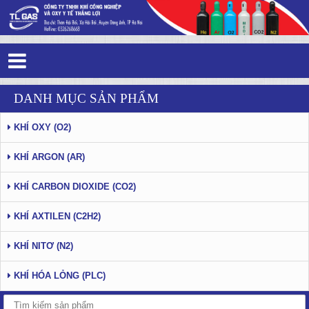
Tag 4 - 56: Thắng Lợi Gas - Trang 7
DANH MỤC SẢN PHẨM
KHÍ OXY (O2)
KHÍ ARGON (AR)
KHÍ CARBON DIOXIDE (CO2)
KHÍ AXTILEN (C2H2)
KHÍ NITƠ (N2)
KHÍ HÓA LỎNG (PLC)