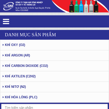
Tag 4 - 8: Thắng Lợi Gas - Trang 6
DANH MỤC SẢN PHẨM
KHÍ OXY (O2)
KHÍ ARGON (AR)
KHÍ CARBON DIOXIDE (CO2)
KHÍ AXTILEN (C2H2)
KHÍ NITƠ (N2)
KHÍ HÓA LỎNG (PLC)