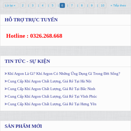
Lùi lại «
2
|
3
|
4
|
5
|
6
|
7
|
8
|
9
|
10
» Tiếp theo
HỖ TRỢ TRỰC TUYẾN
Hotline : 0326.268.668
TIN TỨC - SỰ KIỆN
Khí Argon Là Gì? Khí Argon Có Những Ứng Dụng Gì Trong Đời Sống?
Cung Cấp Khí Argon Chất Lượng, Giá Rẻ Tại Hà Nội
Cung Cấp Khí Argon Chất Lượng, Giá Rẻ Tại Bắc Ninh
Cung Cấp Khí Argon Chất Lượng, Giá Rẻ Tại Vĩnh Phúc
Cung Cấp Khí Argon Chất Lượng, Giá Rẻ Tại Hưng Yên
SẢN PHẨM MỚI