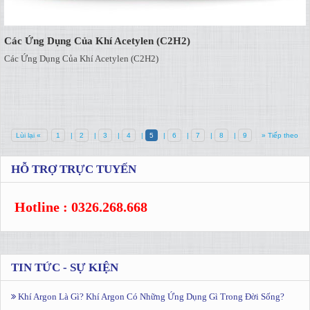
Các Ứng Dụng Của Khí Acetylen (C2H2)
Các Ứng Dụng Của Khí Acetylen (C2H2)
Lùi lại «
1
|
2
|
3
|
4
|
5
|
6
|
7
|
8
|
9
» Tiếp theo
HỖ TRỢ TRỰC TUYẾN
Hotline : 0326.268.668
TIN TỨC - SỰ KIỆN
Khí Argon Là Gì? Khí Argon Có Những Ứng Dụng Gì Trong Đời Sống?