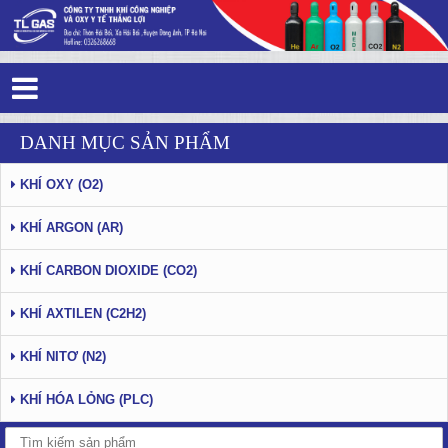
Tag 4 - 8: Thắng Lợi Gas - Trang 5
DANH MỤC SẢN PHẨM
KHÍ OXY (O2)
KHÍ ARGON (AR)
KHÍ CARBON DIOXIDE (CO2)
KHÍ AXTILEN (C2H2)
KHÍ NITƠ (N2)
KHÍ HÓA LỎNG (PLC)