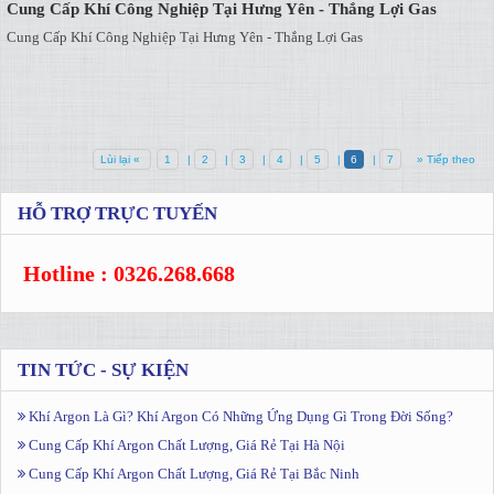
Cung Cấp Khí Công Nghiệp Tại Hưng Yên - Thắng Lợi Gas
Cung Cấp Khí Công Nghiệp Tại Hưng Yên - Thắng Lợi Gas
Lùi lại «
1
|
2
|
3
|
4
|
5
|
6
|
7
» Tiếp theo
HỖ TRỢ TRỰC TUYẾN
Hotline : 0326.268.668
TIN TỨC - SỰ KIỆN
Khí Argon Là Gì? Khí Argon Có Những Ứng Dụng Gì Trong Đời Sống?
Cung Cấp Khí Argon Chất Lượng, Giá Rẻ Tại Hà Nội
Cung Cấp Khí Argon Chất Lượng, Giá Rẻ Tại Bắc Ninh