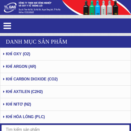
Tag 4 - 81: khí công nghiệp - Trang 6
DANH MỤC SẢN PHẨM
KHÍ OXY (O2)
KHÍ ARGON (AR)
KHÍ CARBON DIOXIDE (CO2)
KHÍ AXTILEN (C2H2)
KHÍ NITƠ (N2)
KHÍ HÓA LỎNG (PLC)