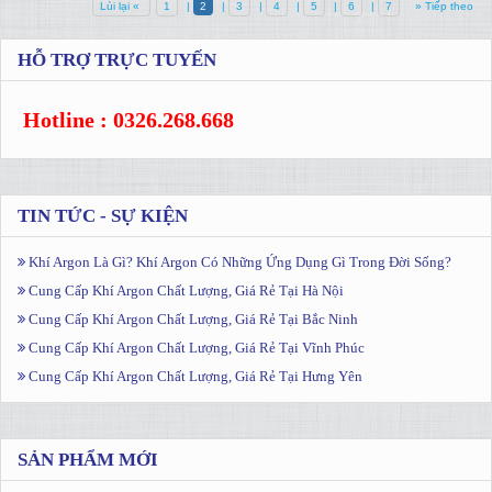
Lùi lại «
1
|
2
|
3
|
4
|
5
|
6
|
7
» Tiếp theo
HỖ TRỢ TRỰC TUYẾN
Hotline : 0326.268.668
TIN TỨC - SỰ KIỆN
Khí Argon Là Gì? Khí Argon Có Những Ứng Dụng Gì Trong Đời Sống?
Cung Cấp Khí Argon Chất Lượng, Giá Rẻ Tại Hà Nội
Cung Cấp Khí Argon Chất Lượng, Giá Rẻ Tại Bắc Ninh
Cung Cấp Khí Argon Chất Lượng, Giá Rẻ Tại Vĩnh Phúc
Cung Cấp Khí Argon Chất Lượng, Giá Rẻ Tại Hưng Yên
SẢN PHẨM MỚI