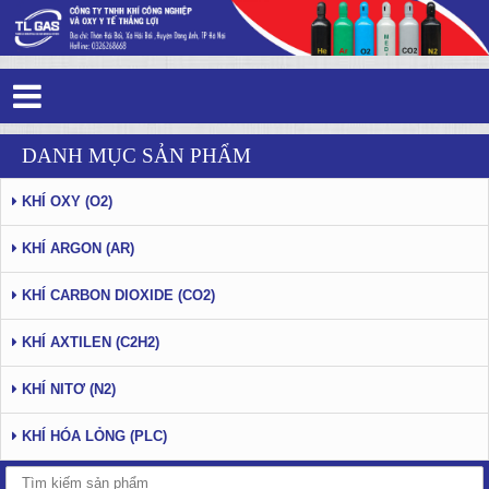
Tag 4 - 81: khí công nghiệp - Trang 2
DANH MỤC SẢN PHẨM
KHÍ OXY (O2)
KHÍ ARGON (AR)
KHÍ CARBON DIOXIDE (CO2)
KHÍ AXTILEN (C2H2)
KHÍ NITƠ (N2)
KHÍ HÓA LỎNG (PLC)