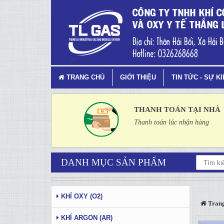
Tag 4 - 81: khí công nghiệp - T
TRANG CHỦ
GIỚI THIỆU
TIN TỨC - SỰ K
THANH TOÁN TẠI NHÀ
Thanh toán lúc nhận hàng
DANH MỤC SẢN PHẨM
KHÍ OXY (O2)
Trang
KHÍ ARGON (AR)