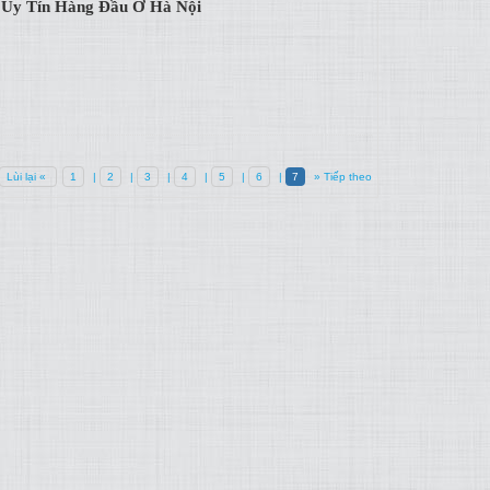
 Uy Tín Hàng Đầu Ở Hà Nội
Lùi lại «
1
|
2
|
3
|
4
|
5
|
6
|
7
» Tiếp theo