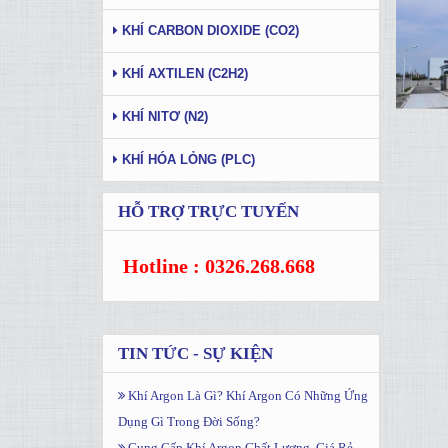
KHÍ CARBON DIOXIDE (CO2)
KHÍ AXTILEN (C2H2)
KHÍ NITƠ (N2)
KHÍ HÓA LỎNG (PLC)
HỖ TRỢ TRỰC TUYẾN
Hotline : 0326.268.668
TIN TỨC - SỰ KIỆN
Khí Argon Là Gì? Khí Argon Có Những Ứng
Dụng Gì Trong Đời Sống?
Cung Cấp Khí Argon Chất Lượng, Giá Rẻ