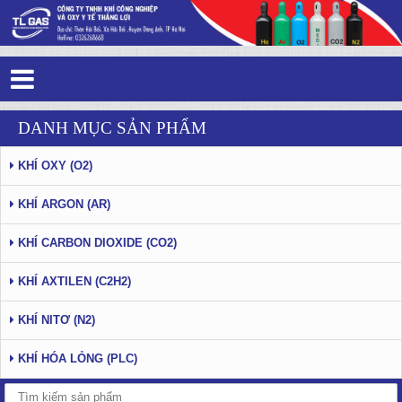
Tag 6 - 86: khí công nghiệp - Trang 4
DANH MỤC SẢN PHẨM
KHÍ OXY (O2)
KHÍ ARGON (AR)
KHÍ CARBON DIOXIDE (CO2)
KHÍ AXTILEN (C2H2)
KHÍ NITƠ (N2)
KHÍ HÓA LỎNG (PLC)