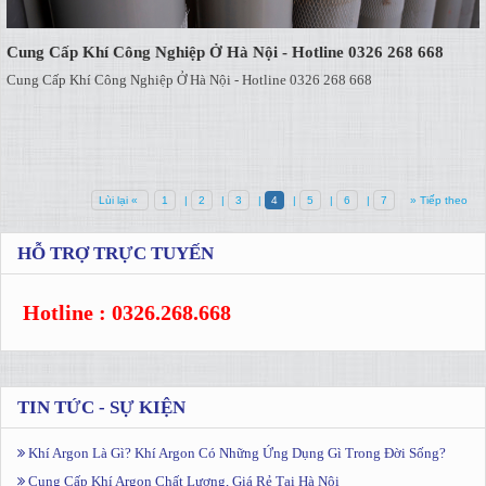
Cung Cấp Khí Công Nghiệp Ở Hà Nội - Hotline 0326 268 668
Cung Cấp Khí Công Nghiệp Ở Hà Nội - Hotline 0326 268 668
Lùi lại «
1
|
2
|
3
|
4
|
5
|
6
|
7
» Tiếp theo
HỖ TRỢ TRỰC TUYẾN
Hotline : 0326.268.668
TIN TỨC - SỰ KIỆN
Khí Argon Là Gì? Khí Argon Có Những Ứng Dụng Gì Trong Đời Sống?
Cung Cấp Khí Argon Chất Lượng, Giá Rẻ Tại Hà Nội