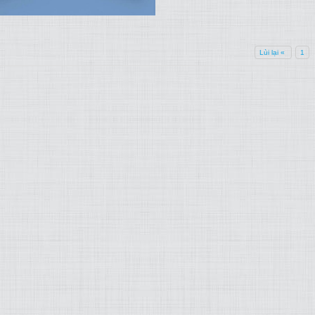
Lùi lại «
1