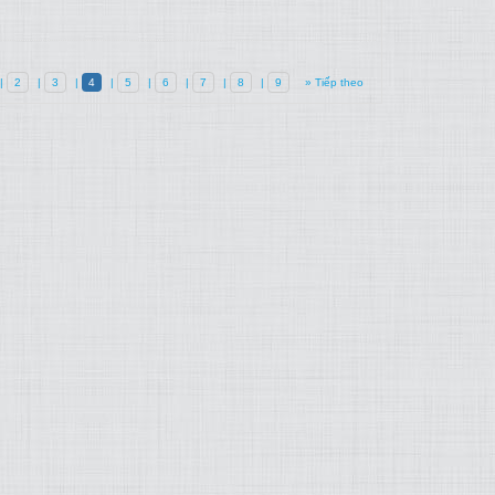
|
2
|
3
|
4
|
5
|
6
|
7
|
8
|
9
» Tiếp theo