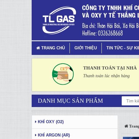
Tag 0 - 3: - Trang 4
TRANG CHỦ
GIỚI THIỆU
TIN TỨC - SỰ K
THANH TOÁN TẠI NHÀ
Thanh toán lúc nhận hàng
DANH MỤC SẢN PHẨM
KHÍ OXY (O2)
Trang
KHÍ ARGON (AR)