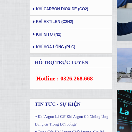
KHÍ CARBON DIOXIDE (CO2)
KHÍ AXTILEN (C2H2)
KHÍ NITƠ (N2)
KHÍ HÓA LỎNG (PLC)
HỖ TRỢ TRỰC TUYẾN
Hotline : 0326.268.668
TIN TỨC - SỰ KIỆN
Khí Argon Là Gì? Khí Argon Có Những Ứng
Dụng Gì Trong Đời Sống?
Cung Cấp Khí Argon Chất Lượng, Giá Rẻ