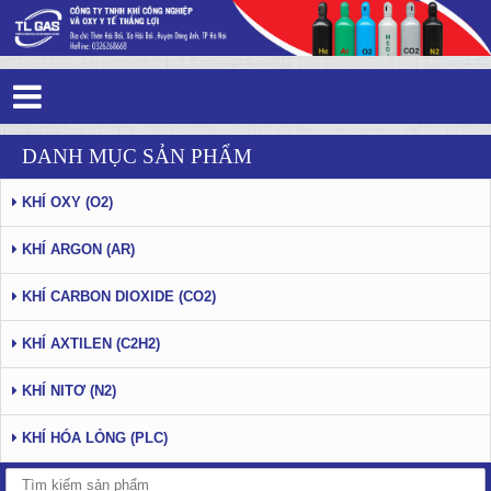
Tag 0 - 3: - Trang 7
DANH MỤC SẢN PHẨM
KHÍ OXY (O2)
KHÍ ARGON (AR)
KHÍ CARBON DIOXIDE (CO2)
KHÍ AXTILEN (C2H2)
KHÍ NITƠ (N2)
KHÍ HÓA LỎNG (PLC)