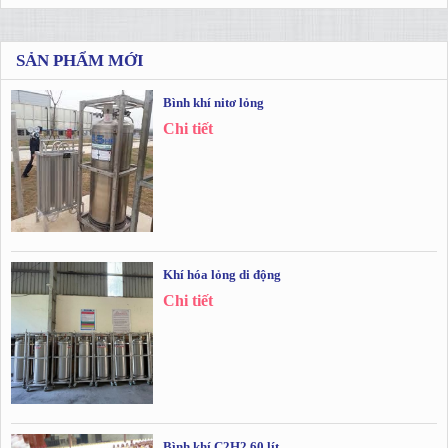
SẢN PHẨM MỚI
Bình khí nitơ lỏng
Chi tiết
Khí hóa lỏng di động
Chi tiết
Bình khí C2H2 60 lít