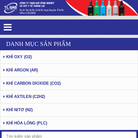
Tag 0 - 3: - Trang 11
DANH MỤC SẢN PHẨM
KHÍ OXY (O2)
KHÍ ARGON (AR)
KHÍ CARBON DIOXIDE (CO2)
KHÍ AXTILEN (C2H2)
KHÍ NITƠ (N2)
KHÍ HÓA LỎNG (PLC)