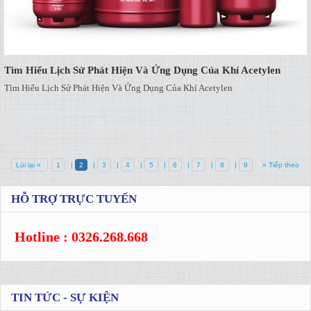
Tìm Hiểu Lịch Sử Phát Hiện Và Ứng Dụng Của Khí Acetylen
Tìm Hiểu Lịch Sử Phát Hiện Và Ứng Dụng Của Khí Acetylen
Lùi lại «
1
|
2
|
3
|
4
|
5
|
6
|
7
|
8
|
9
» Tiếp theo
HỖ TRỢ TRỰC TUYẾN
Hotline : 0326.268.668
TIN TỨC - SỰ KIỆN