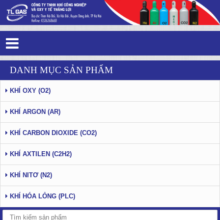
Tag 2 - 23: Thắng Lợi Gas - Trang 2
DANH MỤC SẢN PHẨM
KHÍ OXY (O2)
KHÍ ARGON (AR)
KHÍ CARBON DIOXIDE (CO2)
KHÍ AXTILEN (C2H2)
KHÍ NITƠ (N2)
KHÍ HÓA LỎNG (PLC)