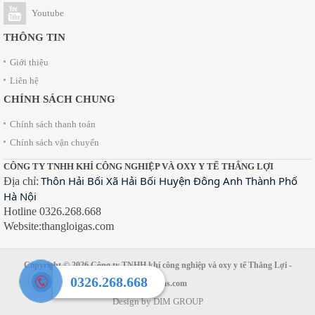
Youtube
THÔNG TIN
Giới thiệu
Liên hệ
CHÍNH SÁCH CHUNG
Chính sách thanh toán
Chính sách vận chuyển
CÔNG TY TNHH KHÍ CÔNG NGHIỆP VÀ OXY Y TẾ THẮNG LỢI
Thôn Hải Bối Xã Hải Bối Huyện Đông Anh Thành Phố
Địa chỉ:
Hà Nội
Hotline 0326.268.668
Website:thangloigas.com
Copyright © 2026
Công ty TNHH khí công nghiệp và oxy y tế Thắng Lợi
-
0326.268.668
thangloigas.com
Design by
DIM GROUP