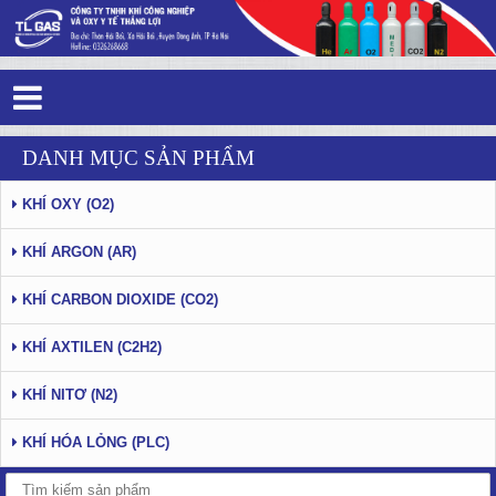
Tag 2 - 23: Thắng Lợi Gas - Trang 6
DANH MỤC SẢN PHẨM
KHÍ OXY (O2)
KHÍ ARGON (AR)
KHÍ CARBON DIOXIDE (CO2)
KHÍ AXTILEN (C2H2)
KHÍ NITƠ (N2)
KHÍ HÓA LỎNG (PLC)