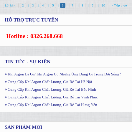
Lùi lại «
2
|
3
|
4
|
5
|
6
|
7
|
8
|
9
|
10
» Tiếp theo
HỖ TRỢ TRỰC TUYẾN
Hotline : 0326.268.668
TIN TỨC - SỰ KIỆN
Khí Argon Là Gì? Khí Argon Có Những Ứng Dụng Gì Trong Đời Sống?
Cung Cấp Khí Argon Chất Lượng, Giá Rẻ Tại Hà Nội
Cung Cấp Khí Argon Chất Lượng, Giá Rẻ Tại Bắc Ninh
Cung Cấp Khí Argon Chất Lượng, Giá Rẻ Tại Vĩnh Phúc
Cung Cấp Khí Argon Chất Lượng, Giá Rẻ Tại Hưng Yên
SẢN PHẨM MỚI