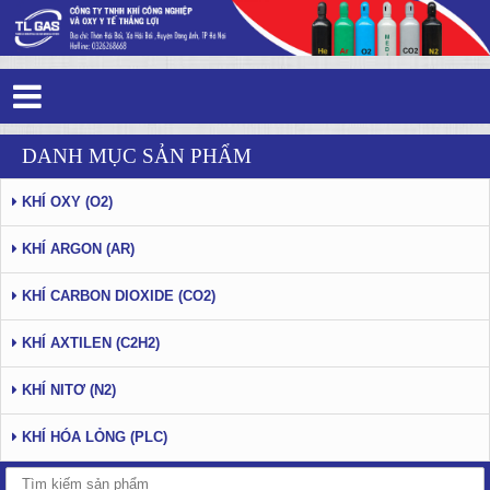
Tag 2 - 23: Thắng Lợi Gas - Trang 7
DANH MỤC SẢN PHẨM
KHÍ OXY (O2)
KHÍ ARGON (AR)
KHÍ CARBON DIOXIDE (CO2)
KHÍ AXTILEN (C2H2)
KHÍ NITƠ (N2)
KHÍ HÓA LỎNG (PLC)