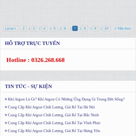
Lùi lại «
2
|
3
|
4
|
5
|
6
|
7
|
8
|
9
|
10
» Tiếp theo
HỖ TRỢ TRỰC TUYẾN
Hotline : 0326.268.668
TIN TỨC - SỰ KIỆN
Khí Argon Là Gì? Khí Argon Có Những Ứng Dụng Gì Trong Đời Sống?
Cung Cấp Khí Argon Chất Lượng, Giá Rẻ Tại Hà Nội
Cung Cấp Khí Argon Chất Lượng, Giá Rẻ Tại Bắc Ninh
Cung Cấp Khí Argon Chất Lượng, Giá Rẻ Tại Vĩnh Phúc
Cung Cấp Khí Argon Chất Lượng, Giá Rẻ Tại Hưng Yên