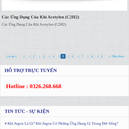
Các Ứng Dụng Của Khí Acetylen (C2H2)
Các Ứng Dụng Của Khí Acetylen (C2H2)
Lùi lại «
1
|
2
|
3
|
4
|
5
|
6
|
7
|
8
|
9
» Tiếp theo
HỖ TRỢ TRỰC TUYẾN
Hotline : 0326.268.668
TIN TỨC - SỰ KIỆN
Khí Argon Là Gì? Khí Argon Có Những Ứng Dụng Gì Trong Đời Sống?