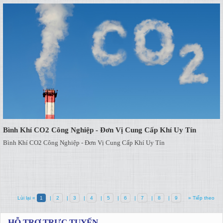
Bình Khí CO2 Công Nghiệp - Đơn Vị Cung Cấp Khí Uy Tín
Bình Khí CO2 Công Nghiệp - Đơn Vị Cung Cấp Khí Uy Tín
Lùi lại «
1
|
2
|
3
|
4
|
5
|
6
|
7
|
8
|
9
» Tiếp theo
HỖ TRỢ TRỰC TUYẾN