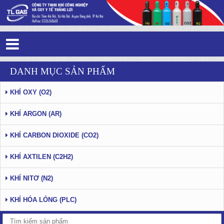
Tag 2 - 23: Thắng Lợi Gas
DANH MỤC SẢN PHẨM
KHÍ OXY (O2)
KHÍ ARGON (AR)
KHÍ CARBON DIOXIDE (CO2)
KHÍ AXTILEN (C2H2)
KHÍ NITƠ (N2)
KHÍ HÓA LỎNG (PLC)